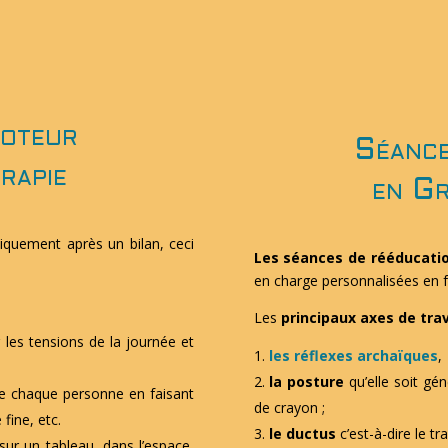
moteur
Séance
rapie
en Gr
quement après un bilan, ceci
Les séances de rééducati
en charge personnalisées en fo
Les
principaux axes de trav
r les tensions de la journée et
les réflexes archaïques
,
la posture
qu’elle soit gén
 de chaque personne en faisant
de crayon ;
 fine, etc.
le ductus
c’est-à-dire le tra
sur un tableau, dans l’espace,