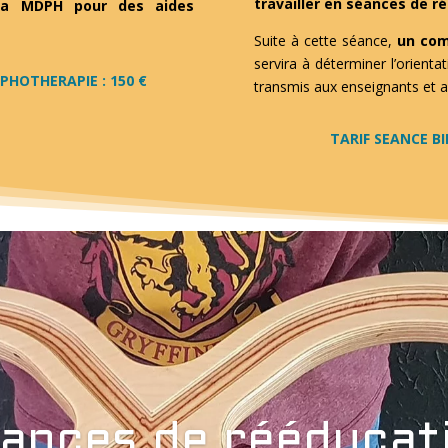
travailler en séances de r
 la MDPH pour des aides
Suite à cette séance,
un com
servira à déterminer l’orienta
HOTHERAPIE : 150 €
transmis aux enseignants et a
TARIF SEANCE B
ances de rééducat