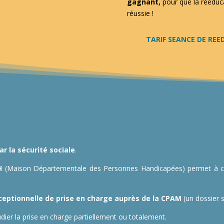
gagnant,
pour que la rééduca
réussie !
TARIF SEANCE DE REE
ar la sécurité sociale
.
H
(Maison Départementale des Personnes Handicapées) permet à cett
eptionnelle de prise en charge auprès de la CPAM
(un dossier s
dier la prise en charge partiellement ou totalement.