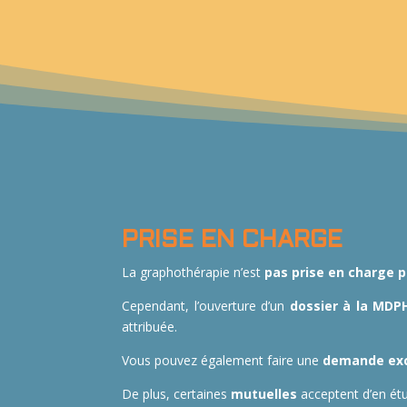
PRISE EN CHARGE
La graphothérapie n’est
pas prise en charge p
Cependant, l’ouverture d’un
dossier à la MDP
attribuée.
Vous pouvez également faire une
demande exc
De plus, certaines
mutuelles
acceptent d’en étu