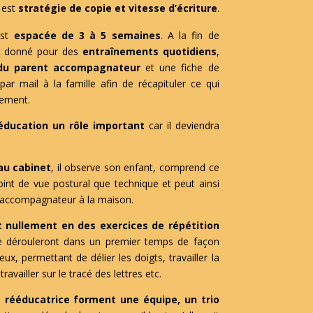
 est
stratégie de copie et vitesse d’écriture
.
est
espacée de 3 à 5 semaines
. A la fin de
st donné pour des
entraînements quotidiens
,
 du parent accompagnateur
et une fiche de
r mail à la famille afin de récapituler ce qui
nement.
éducation un rôle important
car il deviendra
au cabinet
, il observe son enfant, comprend ce
 point de vue postural que technique et peut ainsi
d’accompagnateur à la maison.
 nullement en des exercices de répétition
e dérouleront dans un premier temps de façon
jeux, permettant de délier les doigts, travailler la
travailler sur le tracé des lettres etc.
a rééducatrice forment une équipe, un trio