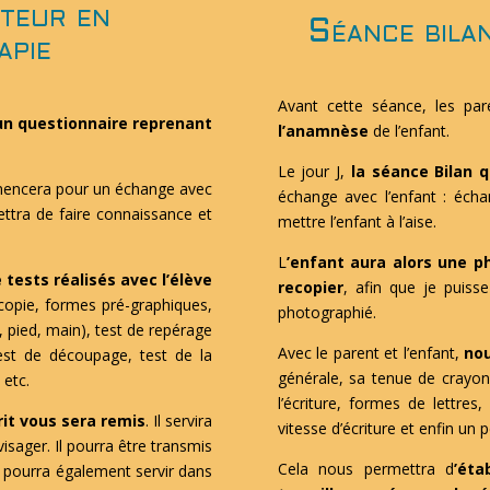
teur en
Séance bila
apie
Avant cette séance, les pa
un questionnaire reprenant
l’anamnèse
de l’enfant.
Le jour J,
la séance Bilan q
ncera pour un échange avec
échange avec l’enfant : éch
ettra de faire connaissance et
mettre l’enfant à l’aise.
L
’enfant aura alors une p
 tests réalisés avec l’élève
recopier
, afin que je puisse 
e copie, formes pré-graphiques,
photographié.
le, pied, main), test de repérage
Avec le parent et l’enfant,
nou
test de découpage, test de la
générale, sa tenue de crayon, 
 etc.
l’écriture, formes de lettres
it vous sera remis
. Il servira
vitesse d’écriture et enfin un 
isager. Il pourra être transmis
Cela nous permettra d
’éta
t pourra également servir dans