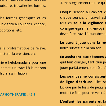
mais également tout ce qui
iser et travailler les formes,
…
Chaque séance au cabinet 
chaque séance, un travail e
 les formes graphiques et les
tout ça
sous la vigilance
ur le tableau ou dans l’espace,
consigne également envoyé pa
oportions, etc.
devra être travaillé quotidien
Le parent joue dans la ré
notre substitut à la maison.
 la problématique de l’élève,
a posture, la pression, etc.
En assistant aux séances 
qu’il faut corriger, tant d’un
anière hebdomadaire pour une
jouer parfaitement son rôle 
parent. Un travail à la maison
eure assimilation.
Les séances ne consistent
de ligne d’écriture.
Elles s
ludique par le biais de petits 
motricité fine, pour en venir à 
APHOTHERAPIE : 45 €
L’enfant, les parents et l